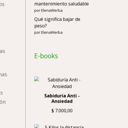
os
mantenimiento saludable
por ElenaWerba
Qué significa bajar de
peso?
por ElenaWerba
as
E-books
has
os
Sabiduría Anti -
Ansiedad
ión
$
7.000,00