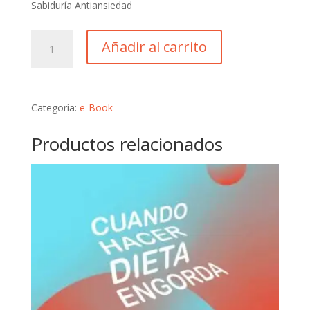
Sabiduría Antiansiedad
Cuando
Añadir al carrito
hacer
dieta
engorda
+
Categoría:
e-Book
5
kilos
Productos relacionados
la
distancia
hasta
el
paraíso
+
El
amor
bueno
+
Sabiduría