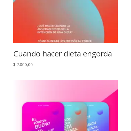
antiansiedad
cantidad
Cuando hacer dieta engorda
$
7.000,00